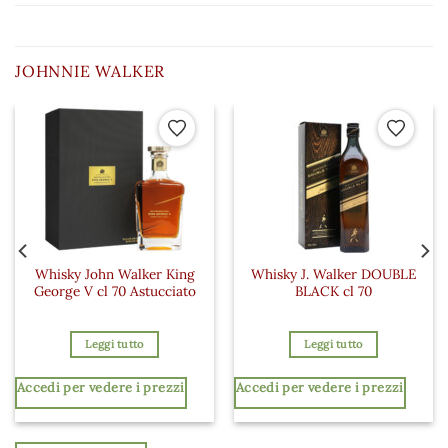
JOHNNIE WALKER
 ai preferiti
Aggiungi ai preferiti
Aggiungi a
Whisky John Walker King
Whisky J. Walker DOUBLE
George V cl 70 Astucciato
BLACK cl 70
Leggi tutto
Leggi tutto
Accedi per vedere i prezzi
Accedi per vedere i prezzi