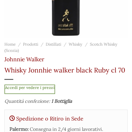
Home
/
Prodotti
/
Distillati
/
Whisky
/
Scotch Whisky
(Scozia)
Johnnie Walker
Whisky Jonnhie walker black Ruby cl 70
Accedi per vedere i prezzi
Quantità confezione:
1 Bottiglia
Spedizione o Ritiro in Sede
Palermo:
Consegna in 2/4 giorni lavorativi.