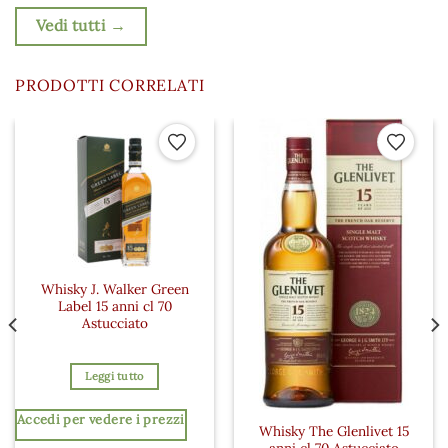
Vedi tutti →
PRODOTTI CORRELATI
 ai preferiti
Aggiungi ai preferiti
Aggiungi a
Whisky J. Walker Green
Label 15 anni cl 70
Astucciato
Leggi tutto
Accedi per vedere i prezzi
Whisky The Glenlivet 15
anni cl 70 Astucciato