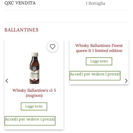
QXC VENDITA
1 Bottiglia
BALLANTINES
Whisky Ballantines Finest
 ai preferiti
Aggiungi ai preferiti
Aggiungi a
queen lt 1 limited edition
Leggi tutto
Accedi per vedere i prezzi
Whisky Ballantine’s cl 5
(mignon)
Leggi tutto
Accedi per vedere i prezzi