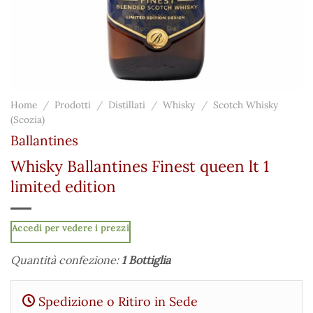
Home
/
Prodotti
/
Distillati
/
Whisky
/
Scotch Whisky
(Scozia)
Ballantines
Whisky Ballantines Finest queen lt 1
limited edition
Accedi per vedere i prezzi
Quantità confezione:
1 Bottiglia
Spedizione o Ritiro in Sede