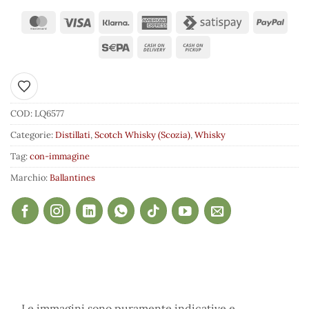
Aggiungi ai preferiti
COD:
LQ6577
Categorie:
Distillati
,
Scotch Whisky (Scozia)
,
Whisky
Tag:
con-immagine
Marchio:
Ballantines
Le immagini sono puramente indicative e