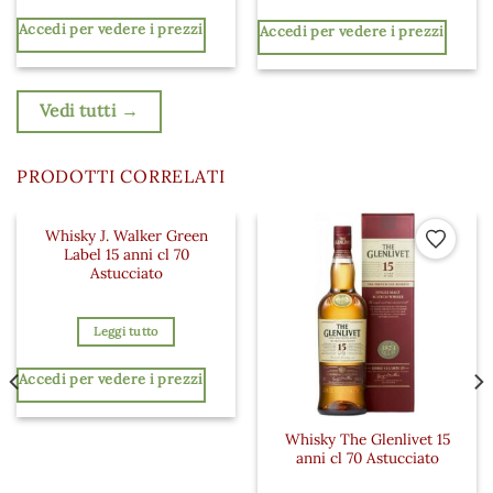
Accedi per vedere i prezzi
Accedi per vedere i prezzi
Vedi tutti →
PRODOTTI CORRELATI
Whisky J. Walker Green
 ai preferiti
Aggiungi ai preferiti
Aggiungi a
Label 15 anni cl 70
Astucciato
Leggi tutto
Accedi per vedere i prezzi
Whisky The Glenlivet 15
anni cl 70 Astucciato