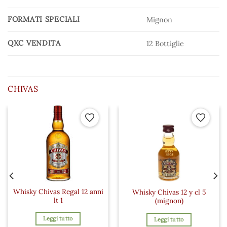
FORMATI SPECIALI
Mignon
QXC VENDITA
12 Bottiglie
CHIVAS
 ai preferiti
Aggiungi ai preferiti
Aggiungi a
Whisky Chivas Regal 12 anni
Whisky Chivas 12 y cl 5
lt 1
(mignon)
Leggi tutto
Leggi tutto