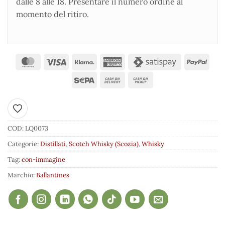
dalle 8 alle 18. Presentare il numero ordine al
momento del ritiro.
Aggiungi ai preferiti
COD:
LQ0073
Categorie:
Distillati
,
Scotch Whisky (Scozia)
,
Whisky
Tag:
con-immagine
Marchio:
Ballantines