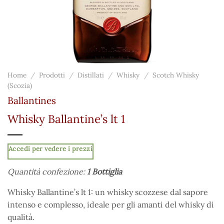
Home
/
Prodotti
/
Distillati
/
Whisky
/
Scotch Whisky
(Scozia)
Ballantines
Whisky Ballantine’s lt 1
Accedi per vedere i prezzi
Quantità confezione:
1 Bottiglia
Whisky Ballantine’s lt 1: un whisky scozzese dal sapore
intenso e complesso, ideale per gli amanti del whisky di
qualità.