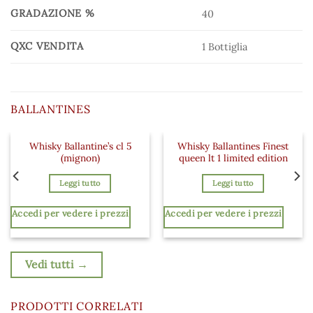
GRADAZIONE %
40
QXC VENDITA
1 Bottiglia
BALLANTINES
Whisky Ballantine’s cl 5
Whisky Ballantines Finest
 ai preferiti
Aggiungi ai preferiti
Aggiungi a
(mignon)
queen lt 1 limited edition
Leggi tutto
Leggi tutto
Accedi per vedere i prezzi
Accedi per vedere i prezzi
Vedi tutti →
PRODOTTI CORRELATI