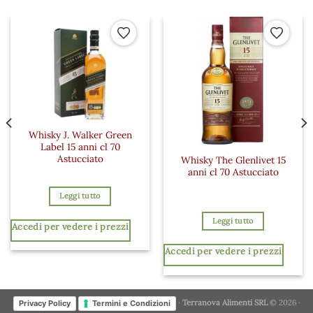
 ai preferiti
Aggiungi ai preferiti
Aggiungi a
Whisky J. Walker Green
Label 15 anni cl 70
Astucciato
Whisky The Glenlivet 15
anni cl 70 Astucciato
Leggi tutto
Leggi tutto
Accedi per vedere i prezzi
Accedi per vedere i prezzi
·
Terranova Alimenti SRL
© 2026 ·
Privacy Policy
Termini e Condizioni