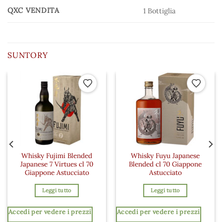
QXC VENDITA
1 Bottiglia
SUNTORY
 ai preferiti
Aggiungi ai preferiti
Aggiungi a
Whisky Fujimi Blended
Whisky Fuyu Japanese
Japanese 7 Virtues cl 70
Blended cl 70 Giappone
Giappone Astucciato
Astucciato
Leggi tutto
Leggi tutto
Accedi per vedere i prezzi
Accedi per vedere i prezzi