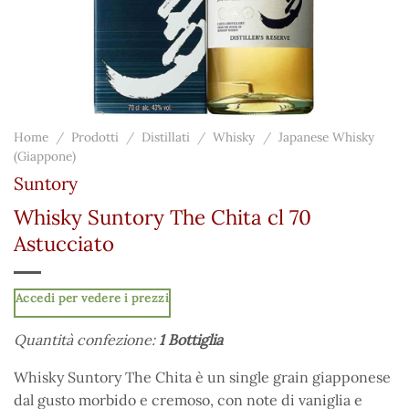
Home
/
Prodotti
/
Distillati
/
Whisky
/
Japanese Whisky
(Giappone)
Suntory
Whisky Suntory The Chita cl 70
Astucciato
Accedi per vedere i prezzi
Quantità confezione:
1 Bottiglia
Whisky Suntory The Chita è un single grain giapponese
dal gusto morbido e cremoso, con note di vaniglia e