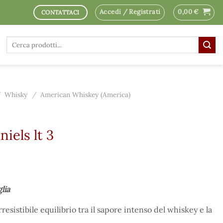
Accedi / Registrati
0,00
€
CONTATTACI
Cerca:
/
Whisky
/
American Whiskey (America)
iels lt 3
glia
rresistibile equilibrio tra il sapore intenso del whiskey e la