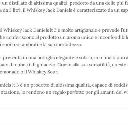
 un distillato di altissima qualità, prodotto da una delle più f
 da 3 litri, il Whiskey Jack Daniels è caratterizzato da un sa
 Whiskey Jack Daniels lt 3 è molto artigianale e prevede l’util
che conferiscono al prodotto un aroma unico e inconfondibile. I
 suoi toni ambrati e la sua morbidezza.
si presenta in una bottiglia elegante e sobria, con una tappo 
aio di cubetti di ghiaccio. Grazie alla sua versatilità, questo 
emonade o il Whiskey Sour.
aniels lt 3 è un prodotto di altissima qualità, capace di soddisf
entazione, lo rendono un regalo perfetto per gli amanti del 