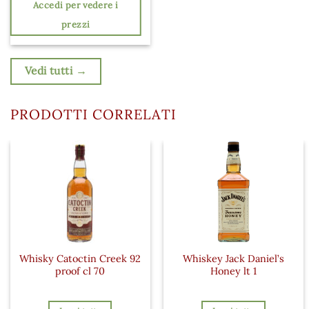
Accedi per vedere i
prezzi
Vedi tutti →
PRODOTTI CORRELATI
Whisky Catoctin Creek 92
Whiskey Jack Daniel’s
proof cl 70
Honey lt 1