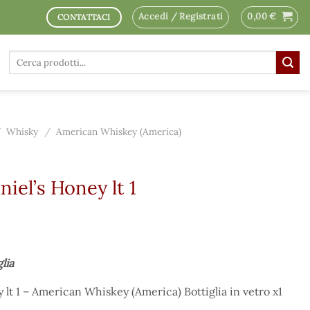
Accedi / Registrati
0,00
€
CONTATTACI
Cerca:
/
Whisky
/
American Whiskey (America)
iel’s Honey lt 1
glia
lt 1 – American Whiskey (America) Bottiglia in vetro x1