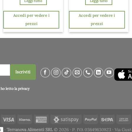
Leggi tutto
Leggi tutto
Accedi per vedere i
Accedi per vedere i
prezzi
prezzi
Iscriviti
ho letto la
privacy
·
Terranova Alimenti SRL
© 2026 · P. IVA 03649630823 · Via Gust
i