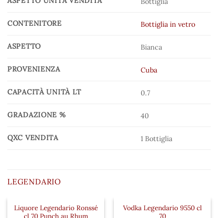
ASPETTO UNITÀ VENDITA
Bottiglia
CONTENITORE
Bottiglia in vetro
ASPETTO
Bianca
PROVENIENZA
Cuba
CAPACITÀ UNITÀ LT
0.7
GRADAZIONE %
40
QXC VENDITA
1 Bottiglia
LEGENDARIO
Liquore Legendario Ronssé
Vodka Legendario 9550 cl
 ai preferiti
Aggiungi ai preferiti
Aggiungi a
cl 70 Punch au Rhum
70