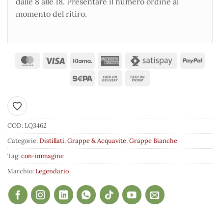
dalle 8 alle 18. Presentare il numero ordine al
momento del ritiro.
Aggiungi ai preferiti
COD:
LQ3462
Categorie:
Distillati
,
Grappe & Acquavite
,
Grappe Bianche
Tag:
con-immagine
Marchio:
Legendario