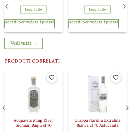
Leggi tutto
Leggi tutto
Accedi per vedere i prezzi
Accedi per vedere i prezzi
Vedi tutti →
PRODOTTI CORRELATI
 ai preferiti
Aggiungi ai preferiti
Aggiungi a
Acquavite Ming River
Grappa Nardini Extrafina
Sichuan Baijiu cl 70
Bianca cl 70 Astucciata