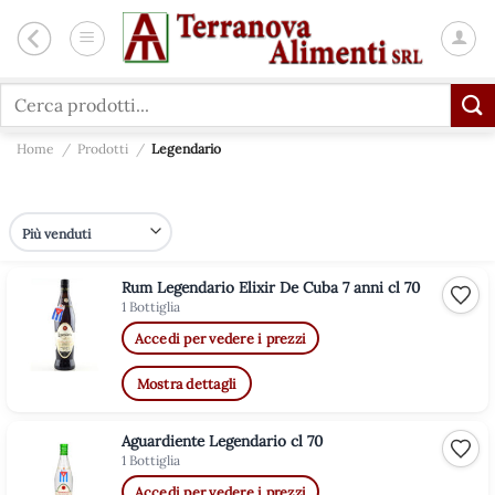
Salta
ai
contenuti
Cerca:
Home
/
Prodotti
/
Legendario
Rum Legendario Elixir De Cuba 7 anni cl 70
Aggiu
1 Bottiglia
Accedi per vedere i prezzi
Mostra dettagli
Aguardiente Legendario cl 70
Aggiu
1 Bottiglia
Accedi per vedere i prezzi