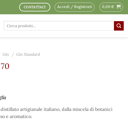
Accedi / Registrati
0,00
€
CONTATTACI
Cerca:
/
Gin
/
Gin Standard
 70
glia
istillato artigianale italiano, dalla miscela di botanici
iso e aromatico.