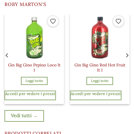
ROBY MARTON'S
 ai preferiti
Aggiungi ai preferiti
Aggiungi a
Gin Big Gino Pepino Loco lt
Gin Big Gino Red Hot Fruit
1
lt 1
Leggi tutto
Leggi tutto
Accedi per vedere i prezzi
Accedi per vedere i prezzi
Vedi tutti →
PRODOTTI CORRELATI