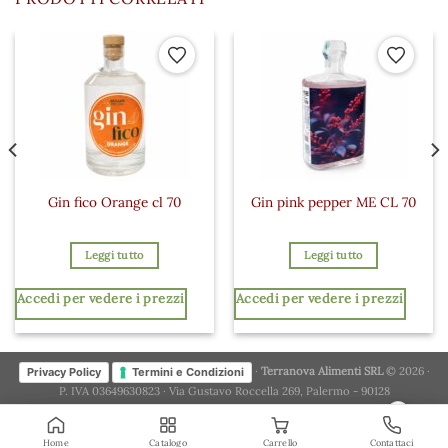
 ai preferiti
Aggiungi ai preferiti
Aggiungi a
Gin fico Orange cl 70
Gin pink pepper ME CL 70
Leggi tutto
Leggi tutto
Accedi per vedere i prezzi
Accedi per vedere i prezzi
·
Terranova Alimenti SRL
© 2026 ·
Privacy Policy
Termini e Condizioni
P. IVA 03649630823 · Via Gustavo Roccella 269, Palermo - 90128
×
Home
Catalogo
Carrello
Contattaci