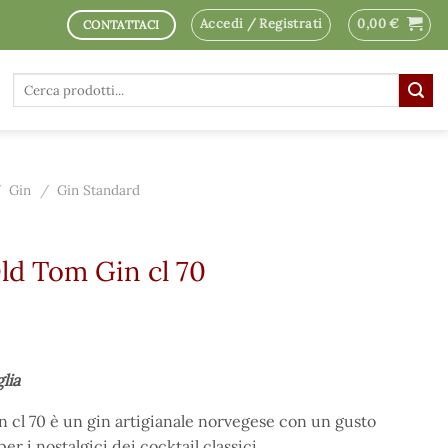
Accedi / Registrati
0,00
€
CONTATTACI
Cerca:
/
Gin
/
Gin Standard
ld Tom Gin cl 70
glia
n cl 70 è un gin artigianale norvegese con un gusto
er i nostalgici dei cocktail classici.