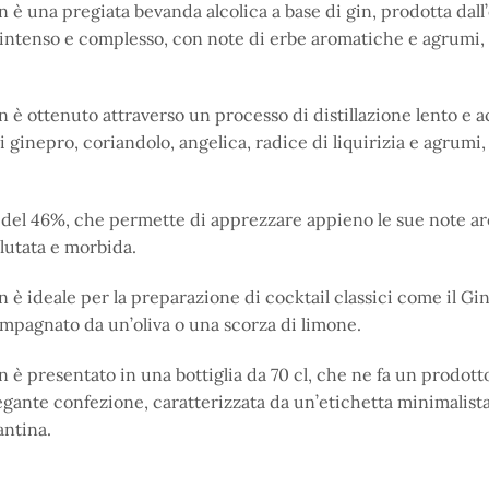
n è una pregiata bevanda alcolica a base di gin, prodotta da
 intenso e complesso, con note di erbe aromatiche e agrumi, 
 è ottenuto attraverso un processo di distillazione lento e a
di ginepro, coriandolo, angelica, radice di liquirizia e agru
 del 46%, che permette di apprezzare appieno le sue note aro
lutata e morbida.
 è ideale per la preparazione di cocktail classici come il Gi
ompagnato da un’oliva o una scorza di limone.
 è presentato in una bottiglia da 70 cl, che ne fa un prodotto
legante confezione, caratterizzata da un’etichetta minimalist
antina.