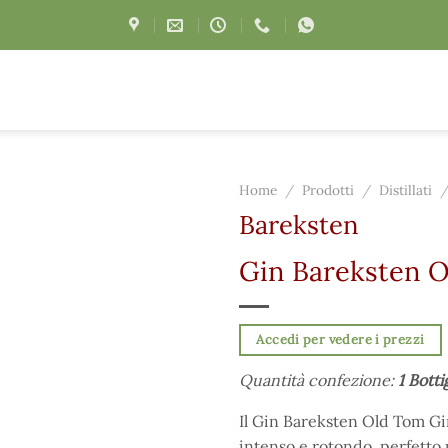
Home
/
Prodotti
/
Distillati
Bareksten
Gin Bareksten O
Accedi per vedere i prezzi
Quantità confezione:
1 Botti
Il Gin Bareksten Old Tom Gi
intenso e rotondo, perfetto p