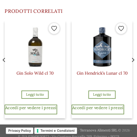
PRODOTTI CORRELATI
 ai preferiti
Aggiungi ai preferiti
Aggiungi a
Gin Solo Wild cl 70
Gin Hendrick’s Lunar cl 70
Leggi tutto
Leggi tutto
Accedi per vedere i prezzi
Accedi per vedere i prezzi
·
Terranova Alimenti SRL
© 2026 ·
Privacy Policy
Termini e Condizioni
P. IVA 03649630823 · Via Gustavo Roccella 269, Palermo - 90128