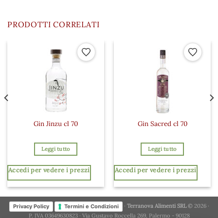
PRODOTTI CORRELATI
 ai preferiti
Aggiungi ai preferiti
Aggiungi a
Gin Jinzu cl 70
Gin Sacred cl 70
Leggi tutto
Leggi tutto
Accedi per vedere i prezzi
Accedi per vedere i prezzi
·
Terranova Alimenti SRL
© 2026 ·
Privacy Policy
Termini e Condizioni
P. IVA 03649630823 · Via Gustavo Roccella 269, Palermo - 90128