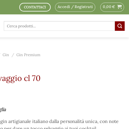
Accedi / Registrati
0,00
€
CONTATTACI
Cerca:
/
Gin
/
Gin Premium
aggio cl 70
glia
in artigianale italiano dalla personalità unica, con note
o per dare un tocco selvaggio ai tuoi cocktail.