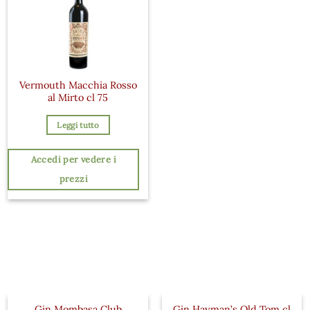
Vermouth Macchia Rosso
al Mirto cl 75
Leggi tutto
Accedi per vedere i
prezzi
Gin Mombasa Club
Gin Hayman’s Old Tom cl