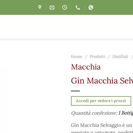
Home
/
Prodotti
/
Distillati
Macchia
Gin Macchia Selv
Accedi per vedere i prezzi
Quantità confezione:
1 Botti
Gin Macchia Selvaggio è un g
speziate e agrumate, perfett