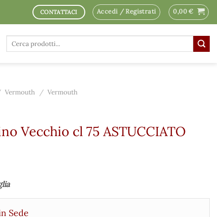
Accedi / Registrati
0,00
€
CONTATTACI
Cerca:
/
Vermouth
/
Vermouth
no Vecchio cl 75 ASTUCCIATO
glia
in Sede