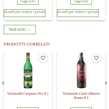
Leggi tutto
Leggi tutto
Accedi per vedere i prezzi
Accedi per vedere i prezzi
Vedi tutti →
PRODOTTI CORRELATI
 ai preferiti
Aggiungi ai preferiti
Aggiungi a
Vermouth Carlo Alberto
Vermouth Carpano Dry lt 1
Rosso lt 1