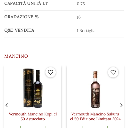
CAPACITÀ UNITÀ LT
0.75
GRADAZIONE %
16
QXC VENDITA
1 Bottiglia
MANCINO
 ai preferiti
Aggiungi ai preferiti
Aggiungi a
Vermouth Mancino Kopi cl
Vermouth Mancino Sakura
50 Astucciato
cl 50 Edizione Limitata 2024