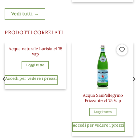
Vedi tutti →
PRODOTTI CORRELATI
Acqua naturale Lurisia cl 75
 ai preferiti
Aggiungi ai preferiti
Aggiungi a
vap
Leggi tutto
Accedi per vedere i prezzi
Acqua SanPellegrino
Frizzante cl 75 Vap
Leggi tutto
Accedi per vedere i prezzi