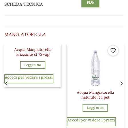
PDF
SCHEDA TECNICA
MANGIATORELLA
Acqua Mangiatorella
 ai preferiti
Aggiungi ai preferiti
Aggiungi a
Frizzante cl 75 vap
Leggi tutto
Accedi per vedere i prezzi
Acqua Mangiatorella
naturale lt 1 pet
Leggi tutto
Accedi per vedere i prezzi