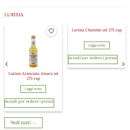
LURISIA
Lurisia Chinotto ml 275 vap
 ai preferiti
Aggiungi ai preferiti
Aggiungi a
Leggi tutto
Accedi per vedere i prezzi
Lurisia Aranciata Amara ml
275 vap
Leggi tutto
Accedi per vedere i prezzi
Vedi tutti →