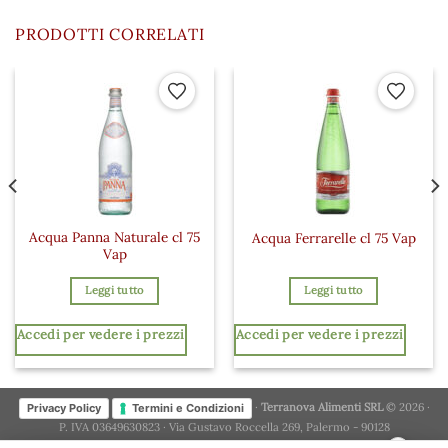
PRODOTTI CORRELATI
 ai preferiti
Aggiungi ai preferiti
Aggiungi a
Acqua Panna Naturale cl 75
Acqua Ferrarelle cl 75 Vap
Vap
Leggi tutto
Leggi tutto
Accedi per vedere i prezzi
Accedi per vedere i prezzi
·
Terranova Alimenti SRL
© 2026 ·
Privacy Policy
Termini e Condizioni
P. IVA 03649630823 · Via Gustavo Roccella 269, Palermo - 90128