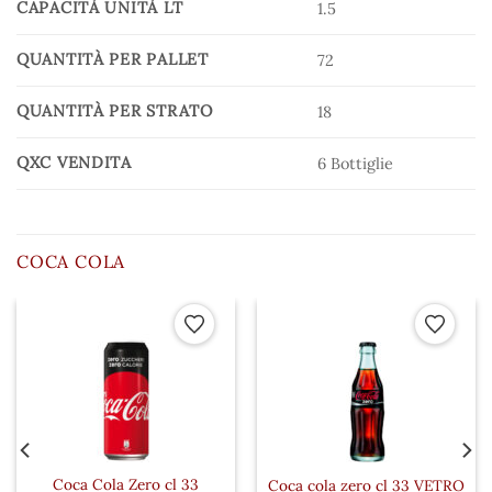
CAPACITÀ UNITÀ LT
1.5
QUANTITÀ PER PALLET
72
QUANTITÀ PER STRATO
18
QXC VENDITA
6 Bottiglie
COCA COLA
 ai preferiti
Aggiungi ai preferiti
Aggiungi a
Coca Cola Zero cl 33
Coca cola zero cl 33 VETRO