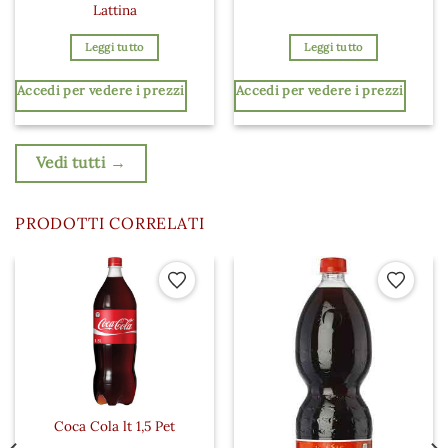
Lattina
Leggi tutto
Leggi tutto
Accedi per vedere i prezzi
Accedi per vedere i prezzi
Vedi tutti →
PRODOTTI CORRELATI
 ai preferiti
Aggiungi ai preferiti
Aggiungi a
Coca Cola lt 1,5 Pet