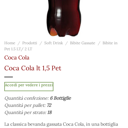
Home
/
Prodotti
/
Soft Drink
/
Bibite Gassate
/
Bibite in
Pet 1.5 LT/ 2 LT
Coca Cola
Coca Cola lt 1,5 Pet
Accedi per vedere i prezzi
Quantità confezione:
6 Bottiglie
Quantità per pallet:
72
Quantità per strato:
18
La classica bevanda gassata Coca Cola, in una bottiglia