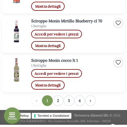
Mostra dettagli
Sciroppo Monin Mirtillo Blueberry cl 70
Aggiu
1 Bottiglia
Accedi per vedere i prezzi
Mostra dettagli
Sciroppo Monin cocco lt 1
Aggiu
1 Bottiglia
Accedi per vedere i prezzi
Mostra dettagli
‹
1
2
3
4
›
·
Terranova Alimenti SRL
© 2026 ·
Privacy Policy
Termini e Condizioni
FILTRA
P. IVA 03649630823 · Via Gustavo Roccella 269, Palermo - 90128