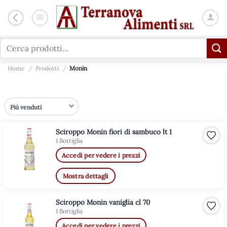
Salta
ai
contenuti
Cerca:
Home
/
Prodotti
/
Monin
Sciroppo Monin fiori di sambuco lt 1
Aggiu
1 Bottiglia
Accedi per vedere i prezzi
Mostra dettagli
Sciroppo Monin vaniglia cl 70
Aggiu
1 Bottiglia
Accedi per vedere i prezzi