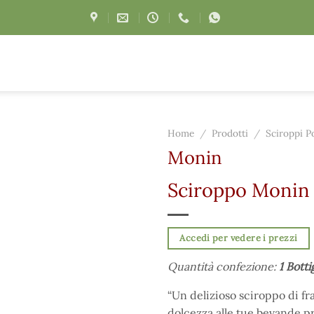
Home
/
Prodotti
/
Sciroppi P
Monin
Sciroppo Monin f
Accedi per vedere i prezzi
Quantità confezione:
1 Botti
“Un delizioso sciroppo di fra
dolcezza alle tue bevande pr