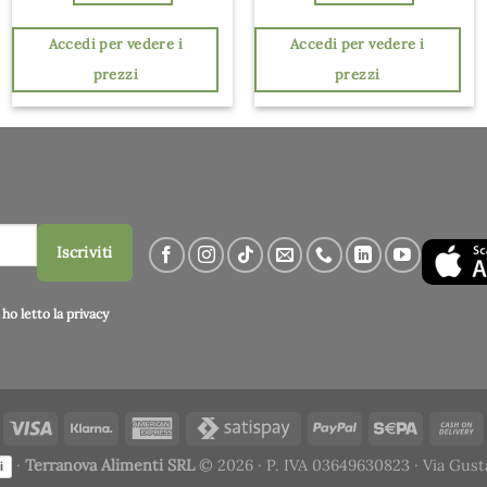
Accedi per vedere i
Accedi per vedere i
prezzi
prezzi
Iscriviti
ho letto la
privacy
·
Terranova Alimenti SRL
© 2026 · P. IVA 03649630823 · Via Gust
i