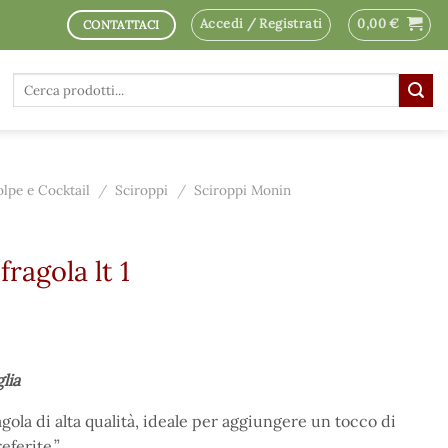
Accedi / Registrati
0,00
€
CONTATTACI
Cerca:
olpe e Cocktail
/
Sciroppi
/
Sciroppi Monin
ragola lt 1
glia
gola di alta qualità, ideale per aggiungere un tocco di
eferite.”