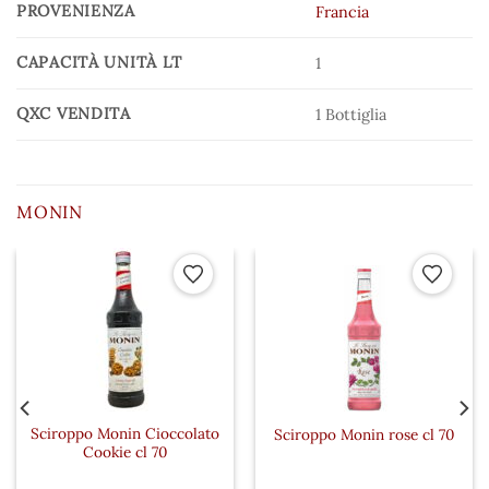
PROVENIENZA
Francia
CAPACITÀ UNITÀ LT
1
QXC VENDITA
1 Bottiglia
MONIN
 ai preferiti
Aggiungi ai preferiti
Aggiungi a
Sciroppo Monin Cioccolato
Sciroppo Monin rose cl 70
Cookie cl 70