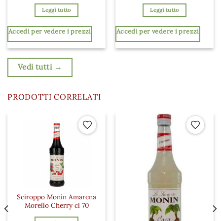
Leggi tutto
Leggi tutto
Accedi per vedere i prezzi
Accedi per vedere i prezzi
Vedi tutti →
PRODOTTI CORRELATI
 ai preferiti
Aggiungi ai preferiti
Aggiungi a
Sciroppo Monin Amarena
Morello Cherry cl 70