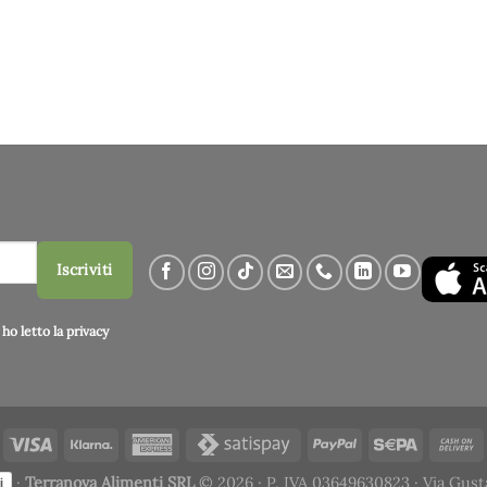
Iscriviti
ho letto la
privacy
·
Terranova Alimenti SRL
© 2026 · P. IVA 03649630823 · Via Gust
i