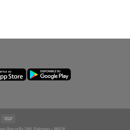
avo Roccella 269, Palermo - 90128