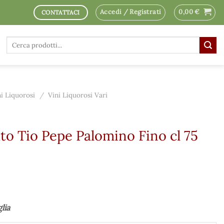
Accedi / Registrati
0,00
€
CONTATTACI
Cerca:
ni Liquorosi
/
Vini Liquorosi Vari
to Tio Pepe Palomino Fino cl 75
glia