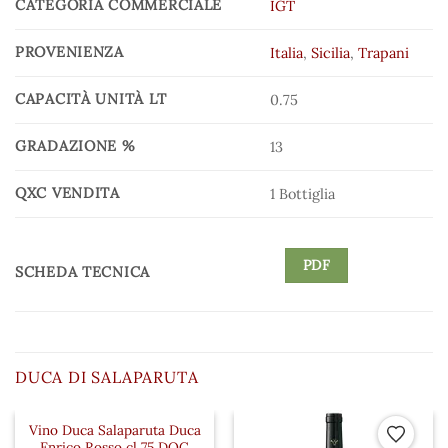
CATEGORIA COMMERCIALE
IGT
PROVENIENZA
Italia
,
Sicilia
,
Trapani
CAPACITÀ UNITÀ LT
0.75
GRADAZIONE %
13
QXC VENDITA
1 Bottiglia
PDF
SCHEDA TECNICA
DUCA DI SALAPARUTA
Vino Duca Salaparuta Duca
 ai preferiti
Aggiungi ai preferiti
Aggiungi a
Enrico Rosso cl 75 DOC