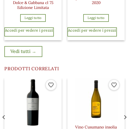
Dolce & Gabbana cl 75
2020
Edizione Limitata
Leggi tutto
Leggi tutto
Accedi per vedere i prezzi
Accedi per vedere i prezzi
Vedi tutti →
PRODOTTI CORRELATI
 ai preferiti
Aggiungi ai preferiti
Aggiungi a
Vino Cusumano insolia