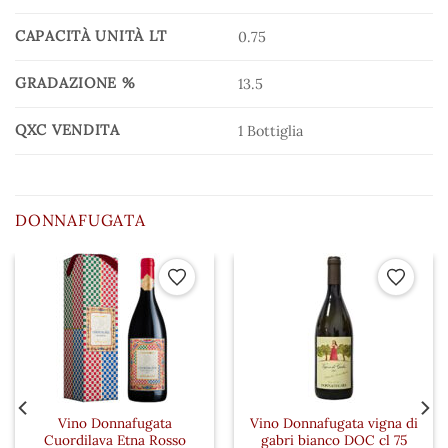
CAPACITÀ UNITÀ LT
0.75
GRADAZIONE %
13.5
QXC VENDITA
1 Bottiglia
DONNAFUGATA
 ai preferiti
Aggiungi ai preferiti
Aggiungi a
Vino Donnafugata
Vino Donnafugata vigna di
Cuordilava Etna Rosso
gabri bianco DOC cl 75