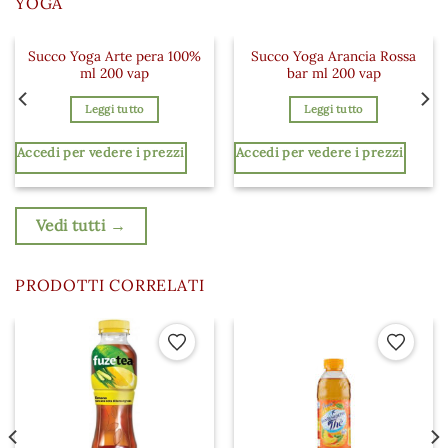
YOGA
Succo Yoga Arte pera 100%
Succo Yoga Arancia Rossa
 ai preferiti
Aggiungi ai preferiti
Aggiungi a
ml 200 vap
bar ml 200 vap
Leggi tutto
Leggi tutto
Accedi per vedere i prezzi
Accedi per vedere i prezzi
Vedi tutti →
PRODOTTI CORRELATI
 ai preferiti
Aggiungi ai preferiti
Aggiungi a