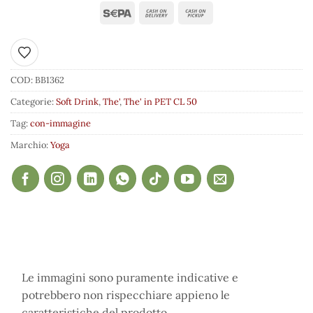
Aggiungi ai preferiti
COD:
BB1362
Categorie:
Soft Drink
,
The'
,
The' in PET CL 50
Tag:
con-immagine
Marchio:
Yoga
Le immagini sono puramente indicative e
potrebbero non rispecchiare appieno le
caratteristiche del prodotto.