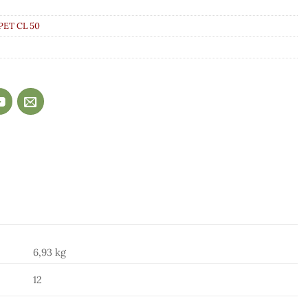
 PET CL 50
6,93 kg
12