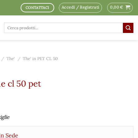
Accedi / Registrati
0,00
€
CONTATTACI
Cerca:
/
The'
/
The' in PET CL 50
e cl 50 pet
iglie
in Sede