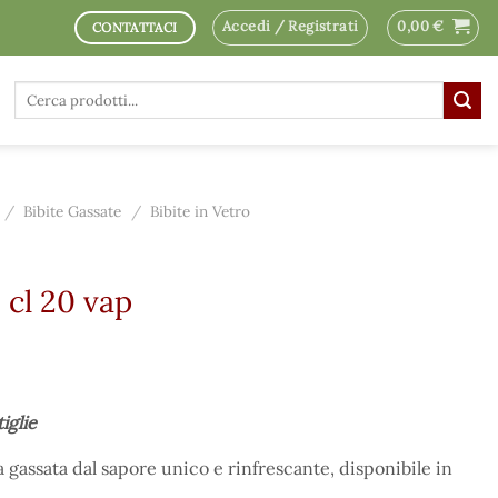
Accedi / Registrati
0,00
€
CONTATTACI
Cerca:
/
Bibite Gassate
/
Bibite in Vetro
cl 20 vap
iglie
gassata dal sapore unico e rinfrescante, disponibile in