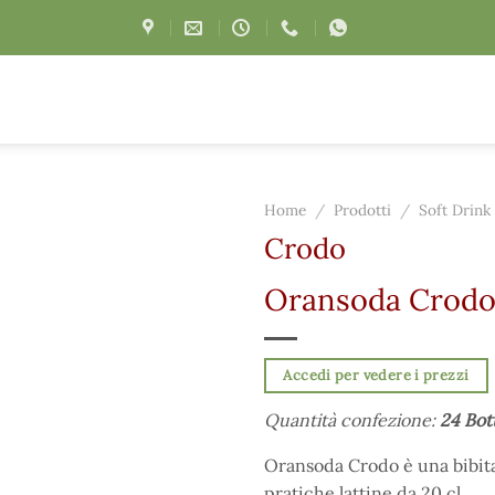
Home
/
Prodotti
/
Soft Drink
Crodo
Oransoda Crodo 
Accedi per vedere i prezzi
Quantità confezione:
24 Bott
Oransoda Crodo è una bibita 
pratiche lattine da 20 cl.