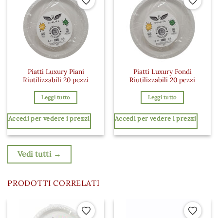
Aggiungi ai preferiti
Aggiungi a
Piatti Luxury Piani
Piatti Luxury Fondi
Riutilizzabili 20 pezzi
Riutilizzabili 20 pezzi
Leggi tutto
Leggi tutto
Accedi per vedere i prezzi
Accedi per vedere i prezzi
Vedi tutti →
PRODOTTI CORRELATI
 ai preferiti
Aggiungi ai preferiti
Aggiungi a