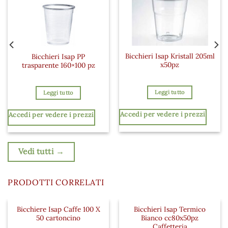
Bicchieri Isap Kristall 205ml
Bicchieri Isap PP
x50pz
trasparente 160×100 pz
Leggi tutto
Leggi tutto
Accedi per vedere i prezzi
Accedi per vedere i prezzi
Vedi tutti →
PRODOTTI CORRELATI
Bicchiere Isap Caffe 100 X
Bicchieri Isap Termico
Aggiungi ai preferiti
Aggiungi a
50 cartoncino
Bianco cc80x50pz
Caffetteria