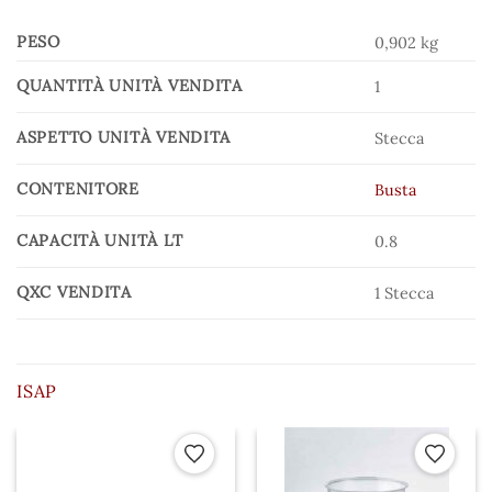
PESO
0,902 kg
QUANTITÀ UNITÀ VENDITA
1
ASPETTO UNITÀ VENDITA
Stecca
CONTENITORE
Busta
CAPACITÀ UNITÀ LT
0.8
QXC VENDITA
1 Stecca
ISAP
 ai preferiti
Aggiungi ai preferiti
Aggiungi a