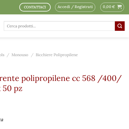
Accedi / Registrati
0,00
€
CONTATTACI
Cerca:
ols
/
Monouso
/
Bicchiere Polipropilene
arente polipropilene cc 568 /400/
 50 pz
ca