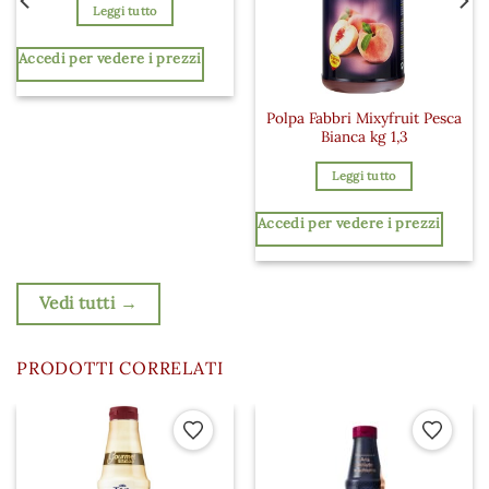
Leggi tutto
Accedi per vedere i prezzi
Polpa Fabbri Mixyfruit Pesca
Bianca kg 1,3
Leggi tutto
Accedi per vedere i prezzi
Vedi tutti →
PRODOTTI CORRELATI
 ai preferiti
Aggiungi ai preferiti
Aggiungi a