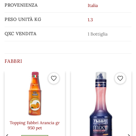
PROVENIENZA
Italia
PESO UNITÀ KG
1.3
QXC VENDITA
1 Bottiglia
FABBRI
 ai preferiti
Aggiungi ai preferiti
Aggiungi a
Topping Fabbri Arancia gr
950 pet