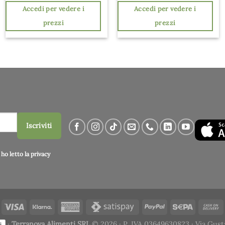
Accedi per vedere i
Accedi per vedere i
prezzi
prezzi
Iscriviti
ho letto la
privacy
·
Terranova Alimenti SRL
© 2026 · P. IVA 03649630823 · Via Gust
i