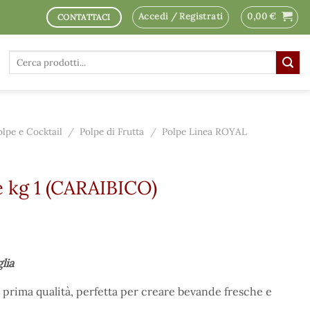
Accedi / Registrati
0,00
€
CONTATTACI
Cerca:
olpe e Cocktail
/
Polpe di Frutta
/
Polpe Linea ROYAL
e kg 1 (CARAIBICO)
glia
i prima qualità, perfetta per creare bevande fresche e