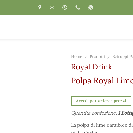
Home
/
Prodotti
/
Sciroppi P
Royal Drink
Polpa Royal Lim
Accedi per vedere i prezzi
Quantità confezione:
1 Botti
La polpa di lime caraibico d
piatti gustosi.