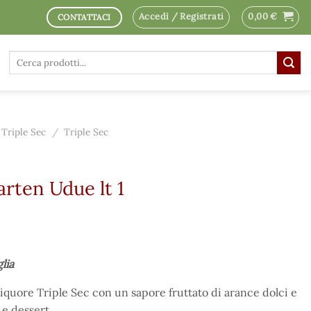
Accedi / Registrati
0,00
€
CONTATTACI
Cerca:
Triple Sec
/
Triple Sec
arten Udue lt 1
glia
liquore Triple Sec con un sapore fruttato di arance dolci e
 e dessert.