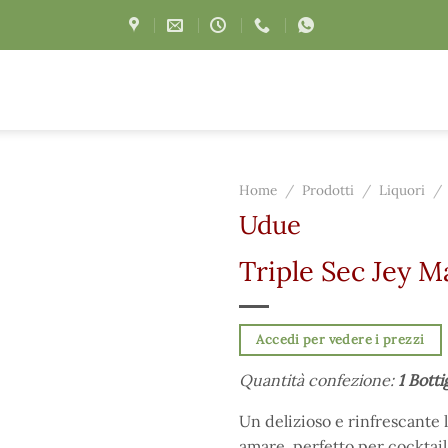
Home
/
Prodotti
/
Liquori
/
Udue
Triple Sec Jey M
Accedi per vedere i prezzi
Quantità confezione:
1 Botti
Un delizioso e rinfrescante 
amare, perfetto per cocktail