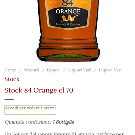
Home
/
Prodotti
/
Liquori
/
Liquori Vari
/
Liquori Vari
Stock
Stock 84 Orange cl 70
Accedi per vedere i prezzi
Quantità confezione:
1 Bottiglia
Un liquore dal sapore intenso di arancia, perfetto per