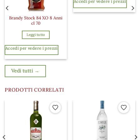
Accedi per vedere i prezzi
Brandy Stock 84 XO 8 Anni
cl 70
Leggi tutto
Accedi per vedere i prezzi
Vedi tutti →
PRODOTTI CORRELATI
 ai preferiti
Aggiungi ai preferiti
Aggiungi a