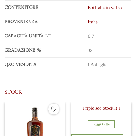
CONTENITORE
Bottiglia in vetro
PROVENIENZA
Italia
CAPACITÀ UNITÀ LT
0.7
GRADAZIONE %
32
QXC VENDITA
1 Bottiglia
STOCK
Triple sec Stock lt 1
 ai preferiti
Aggiungi ai preferiti
Aggiungi a
Leggi tutto