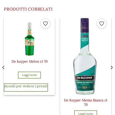
PRODOTTI CORRELATI
 ai preferiti
Aggiungi ai preferiti
Aggiungi a
De kuyper Melon cl 70
Leggi tutto
Accedi per vedere i prezzi
De Kuyper Menta Bianca cl
70
Leggi tutto