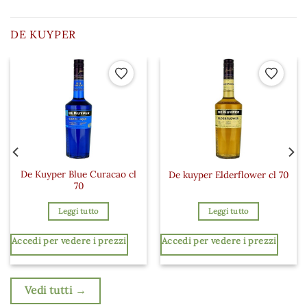
DE KUYPER
 ai preferiti
Aggiungi ai preferiti
Aggiungi a
De Kuyper Blue Curacao cl
De kuyper Elderflower cl 70
70
Leggi tutto
Leggi tutto
Accedi per vedere i prezzi
Accedi per vedere i prezzi
Vedi tutti →