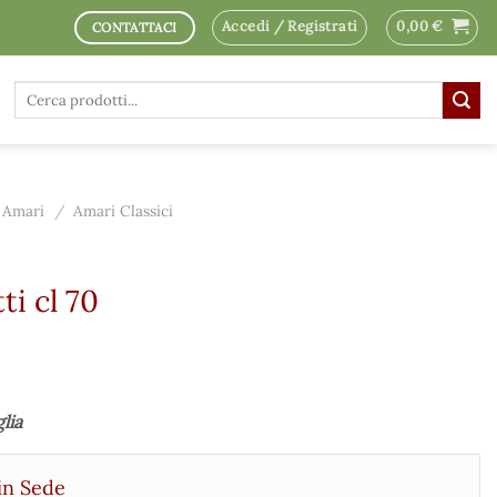
Accedi / Registrati
0,00
€
CONTATTACI
Cerca:
Amari
/
Amari Classici
i cl 70
glia
in Sede