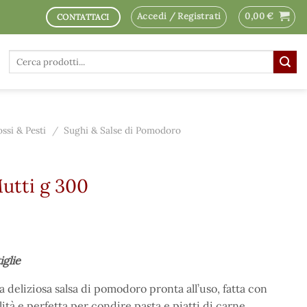
Accedi / Registrati
0,00
€
CONTATTACI
Cerca:
ssi & Pesti
/
Sughi & Salse di Pomodoro
Mutti g 300
iglie
a deliziosa salsa di pomodoro pronta all’uso, fatta con
lità e perfetta per condire pasta e piatti di carne.