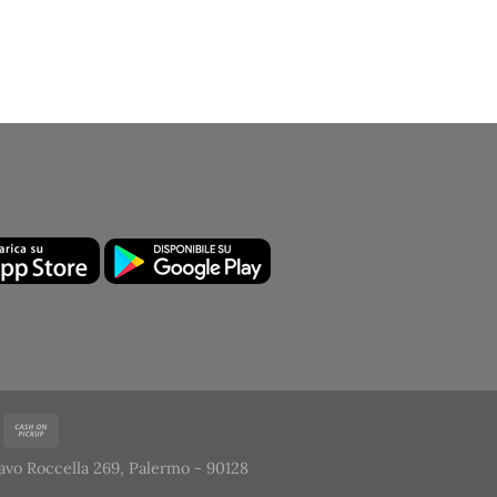
avo Roccella 269, Palermo - 90128