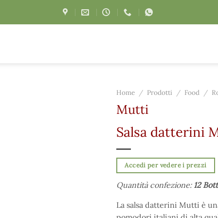
Home
/
Prodotti
/
Food
/
Ro
Mutti
Salsa datterini 
Accedi per vedere i prezzi
Quantità confezione:
12 Bott
La salsa datterini Mutti è un
pomodori italiani di alta qua