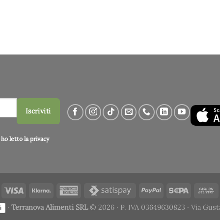
Iscriviti
ho letto la
privacy
·
Terranova Alimenti SRL
© 2026 · P. IVA 03649630823 · Via Gust
i