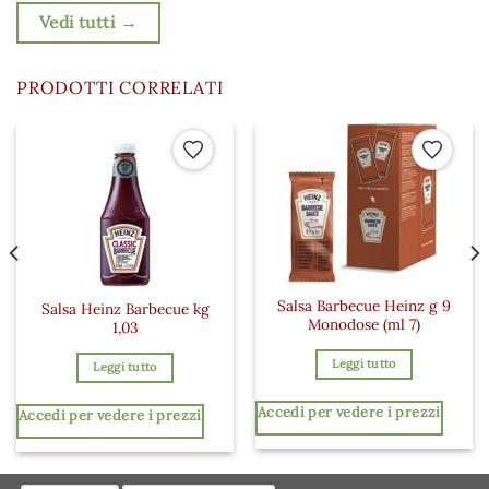
Vedi tutti →
PRODOTTI CORRELATI
 ai preferiti
Aggiungi ai preferiti
Aggiungi a
Salsa Barbecue Heinz g 9
Salsa Heinz Barbecue kg
Monodose (ml 7)
1,03
Leggi tutto
Leggi tutto
Accedi per vedere i prezzi
Accedi per vedere i prezzi