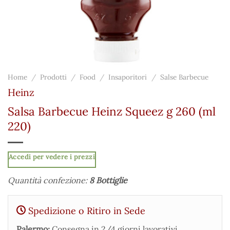
Home
/
Prodotti
/
Food
/
Insaporitori
/
Salse Barbecue
Heinz
Salsa Barbecue Heinz Squeez g 260 (ml
220)
Accedi per vedere i prezzi
Quantità confezione:
8 Bottiglie
Spedizione o Ritiro in Sede
Palermo:
Consegna in 2/4 giorni lavorativi.