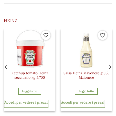
HEINZ
 ai preferiti
Aggiungi ai preferiti
Aggiungi a
Ketchup tomato Heinz
Salsa Heinz Mayonese g 855
secchiello kg 5,700
Maionese
Leggi tutto
Leggi tutto
Accedi per vedere i prezzi
Accedi per vedere i prezzi