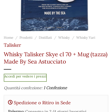
Home
/
Prodotti
/
Distillati
/
Whisky
/
Whisky Vari
Talisker
Whisky Talisker Skye cl 70 + Mug (tazza)
Made By Sea Astucciato
Accedi per vedere i prezzi
Quantità confezione:
1 Confezione
Spedizione o Ritiro in Sede
Palermo:
Consegna in 2/4 giorni lavorativi.