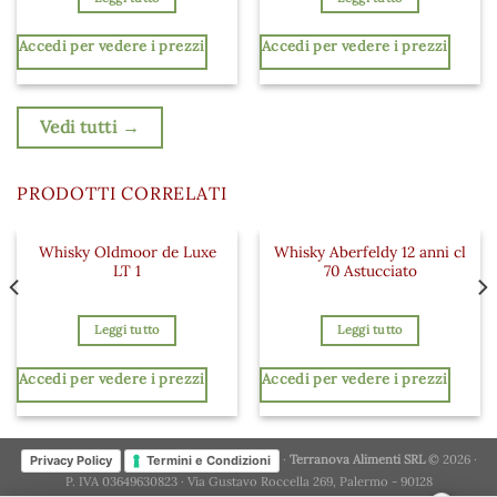
Accedi per vedere i prezzi
Accedi per vedere i prezzi
Vedi tutti →
PRODOTTI CORRELATI
Whisky Oldmoor de Luxe
Whisky Aberfeldy 12 anni cl
 ai preferiti
Aggiungi ai preferiti
Aggiungi a
LT 1
70 Astucciato
Leggi tutto
Leggi tutto
Accedi per vedere i prezzi
Accedi per vedere i prezzi
·
Terranova Alimenti SRL
© 2026 ·
Privacy Policy
Termini e Condizioni
P. IVA 03649630823 · Via Gustavo Roccella 269, Palermo - 90128