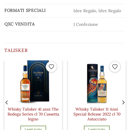
FORMATI SPECIALI
Idee Regalo, Idee Regalo
QXC VENDITA
1 Confezione
TALISKER
 ai preferiti
Aggiungi ai preferiti
Aggiungi a
Whisky Talisker 41 anni The
Whisky Talisker 11 Anni
Bodega Series cl 70 Cassetta
Special Release 2022 cl 70
legno
Astucciato
Leggi tutto
Leggi tutto