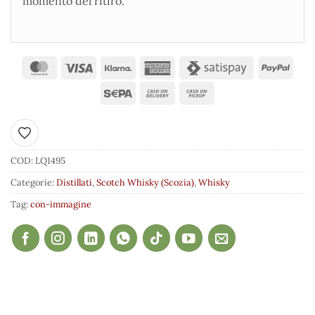
momento del ritiro.
Aggiungi ai preferiti
COD:
LQ1495
Categorie:
Distillati
,
Scotch Whisky (Scozia)
,
Whisky
Tag:
con-immagine