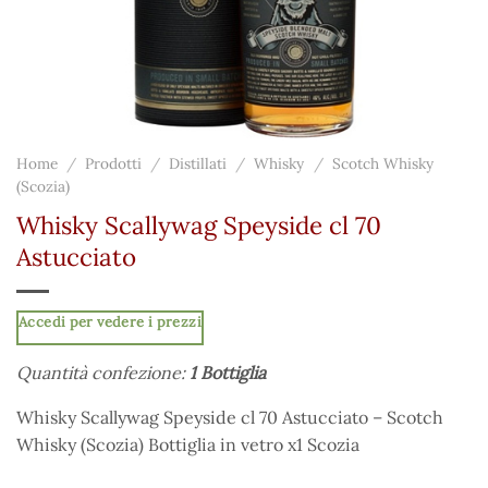
Home
/
Prodotti
/
Distillati
/
Whisky
/
Scotch Whisky
(Scozia)
Whisky Scallywag Speyside cl 70
Astucciato
Accedi per vedere i prezzi
Quantità confezione:
1 Bottiglia
Whisky Scallywag Speyside cl 70 Astucciato – Scotch
Whisky (Scozia) Bottiglia in vetro x1 Scozia