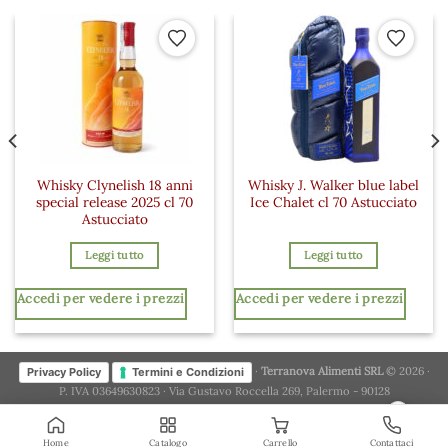
 ai preferiti
Aggiungi ai preferiti
Aggiungi a
Whisky Clynelish 18 anni
Whisky J. Walker blue label
special release 2025 cl 70
Ice Chalet cl 70 Astucciato
Astucciato
Leggi tutto
Leggi tutto
Accedi per vedere i prezzi
Accedi per vedere i prezzi
·
Terranova Alimenti SRL
© 2026 ·
Privacy Policy
Termini e Condizioni
P. IVA 03649630823 · Via Gustavo Roccella 269, Palermo - 90128
×
Home
Catalogo
Carrello
Contattaci