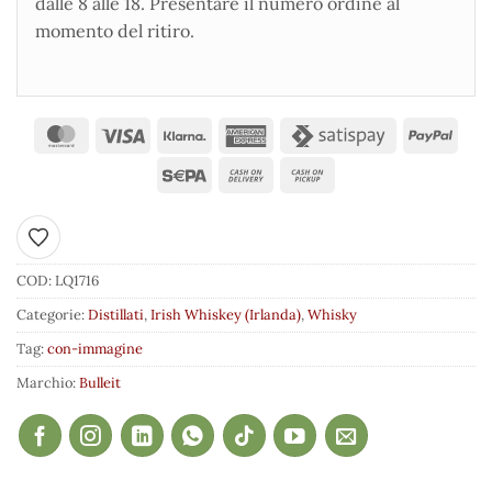
dalle 8 alle 18. Presentare il numero ordine al
momento del ritiro.
Aggiungi ai preferiti
COD:
LQ1716
Categorie:
Distillati
,
Irish Whiskey (Irlanda)
,
Whisky
Tag:
con-immagine
Marchio:
Bulleit