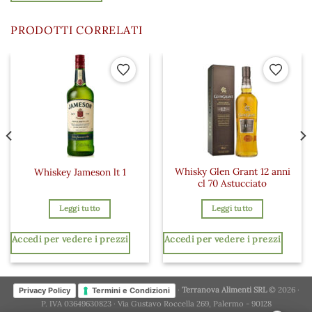
PRODOTTI CORRELATI
 ai preferiti
Aggiungi ai preferiti
Aggiungi a
Whisky Glen Grant 12 anni
Whiskey Jameson lt 1
cl 70 Astucciato
Leggi tutto
Leggi tutto
Accedi per vedere i prezzi
Accedi per vedere i prezzi
·
Terranova Alimenti SRL
© 2026 ·
Privacy Policy
Termini e Condizioni
P. IVA 03649630823 · Via Gustavo Roccella 269, Palermo - 90128