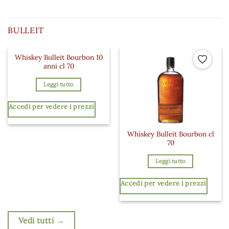
BULLEIT
Whiskey Bulleit Bourbon 10
Aggiungi ai preferiti
Aggiungi a
anni cl 70
Leggi tutto
Accedi per vedere i prezzi
Whiskey Bulleit Bourbon cl
70
Leggi tutto
Accedi per vedere i prezzi
Vedi tutti →