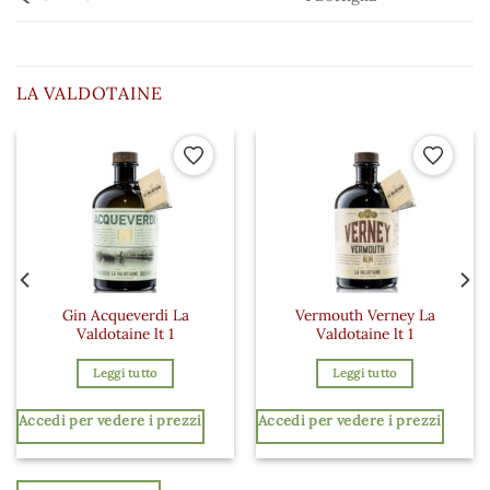
LA VALDOTAINE
 ai preferiti
Aggiungi ai preferiti
Aggiungi a
Gin Acqueverdi La
Vermouth Verney La
Valdotaine lt 1
Valdotaine lt 1
Leggi tutto
Leggi tutto
Accedi per vedere i prezzi
Accedi per vedere i prezzi