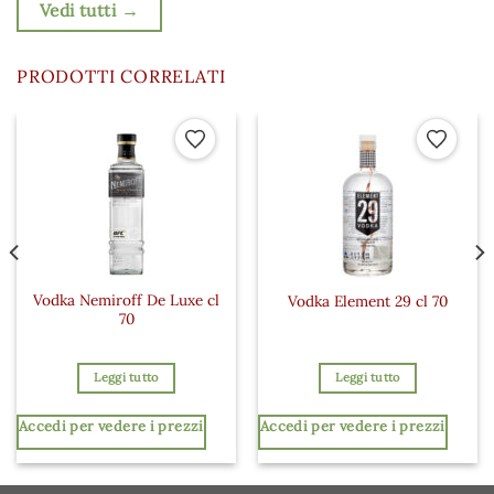
Vedi tutti →
PRODOTTI CORRELATI
 ai preferiti
Aggiungi ai preferiti
Aggiungi a
Vodka Nemiroff De Luxe cl
Vodka Element 29 cl 70
70
Leggi tutto
Leggi tutto
Accedi per vedere i prezzi
Accedi per vedere i prezzi