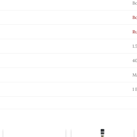
Bo
Bo
Ru
1.
4
M
1 