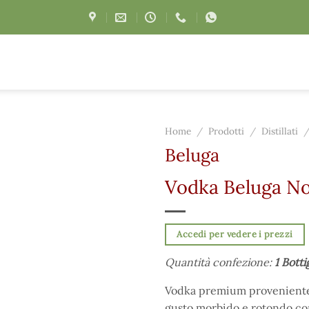
Home
/
Prodotti
/
Distillati
Beluga
Vodka Beluga Nob
Accedi per vedere i prezzi
Quantità confezione:
1 Botti
Vodka premium proveniente dal
gusto morbido e rotondo con