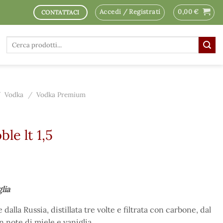
Accedi / Registrati
0,00
€
CONTATTACI
Cerca:
/
Vodka
/
Vodka Premium
le lt 1,5
glia
la Russia, distillata tre volte e filtrata con carbone, dal
 note di miele e vaniglia.