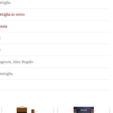
ttiglia
ttiglia in vetro
ssia
5
0
agnum, Idee Regalo
Bottiglia