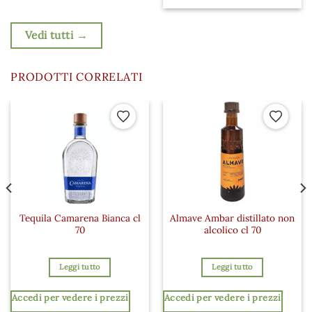
Vedi tutti →
PRODOTTI CORRELATI
 ai preferiti
Aggiungi ai preferiti
Aggiungi a
Tequila Camarena Bianca cl
Almave Ambar distillato non
70
alcolico cl 70
Leggi tutto
Leggi tutto
Accedi per vedere i prezzi
Accedi per vedere i prezzi