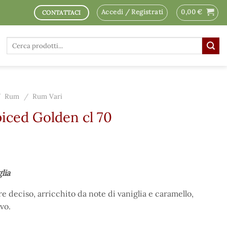
Accedi / Registrati
0,00
€
CONTATTACI
Cerca:
/
Rum
/
Rum Vari
iced Golden cl 70
glia
e deciso, arricchito da note di vaniglia e caramello,
vo.