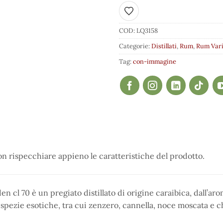
Aggiungi ai preferiti
COD:
LQ3158
Categorie:
Distillati
,
Rum
,
Rum Var
Tag:
con-immagine
 rispecchiare appieno le caratteristiche del prodotto.
 cl 70 è un pregiato distillato di origine caraibica, dall’aro
i spezie esotiche, tra cui zenzero, cannella, noce moscata e 