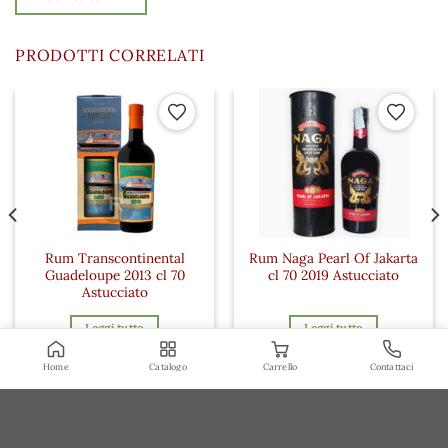
PRODOTTI CORRELATI
 ai preferiti
Aggiungi ai preferiti
Aggiungi a
Rum Transcontinental
Rum Naga Pearl Of Jakarta
Guadeloupe 2013 cl 70
cl 70 2019 Astucciato
Astucciato
Leggi tutto
Leggi tutto
Home
Catalogo
Carrello
Contattaci
Accedi per vedere i prezzi
Accedi per vedere i prezzi
·
Terranova Alimenti SRL
© 2026 ·
Privacy Policy
Termini e Condizioni