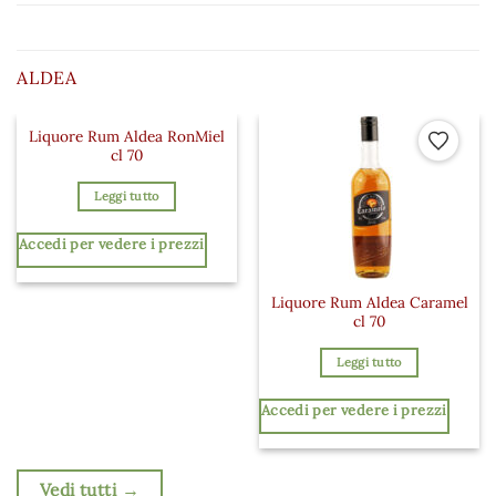
ALDEA
Liquore Rum Aldea RonMiel
Aggiungi ai preferiti
Aggiungi a
cl 70
Leggi tutto
Accedi per vedere i prezzi
Liquore Rum Aldea Caramel
cl 70
Leggi tutto
Accedi per vedere i prezzi
Vedi tutti →