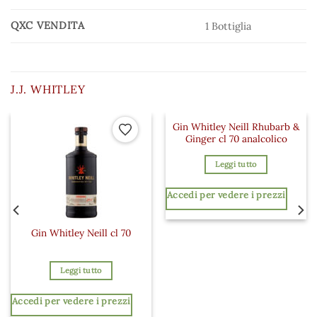
QXC VENDITA
1 Bottiglia
J.J. WHITLEY
Gin Whitley Neill Rhubarb &
 ai preferiti
Aggiungi ai preferiti
Aggiungi a
Ginger cl 70 analcolico
Leggi tutto
Accedi per vedere i prezzi
Gin Whitley Neill cl 70
Leggi tutto
Accedi per vedere i prezzi