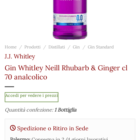
Home
/
Prodotti
/
Distillati
/
Gin
/
Gin Standard
J.J. Whitley
Gin Whitley Neill Rhubarb & Ginger cl
70 analcolico
Accedi per vedere i prezzi
Quantità confezione:
1 Bottiglia
Spedizione o Ritiro in Sede
Palermo:
Consegna in 2/4 giorni lavorativi.