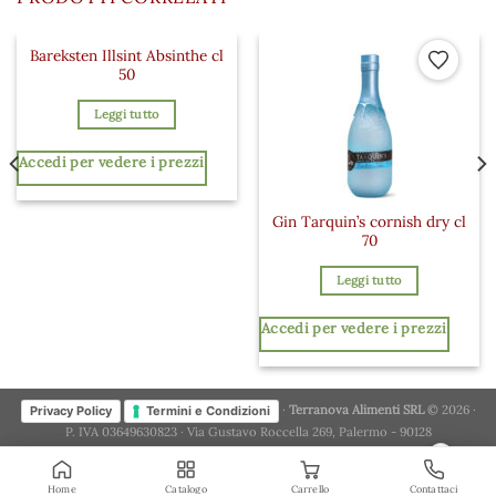
Bareksten Illsint Absinthe cl
 ai preferiti
Aggiungi ai preferiti
Aggiungi a
50
Leggi tutto
Accedi per vedere i prezzi
Gin Tarquin’s cornish dry cl
70
Leggi tutto
Accedi per vedere i prezzi
·
Terranova Alimenti SRL
© 2026 ·
Privacy Policy
Termini e Condizioni
P. IVA 03649630823 · Via Gustavo Roccella 269, Palermo - 90128
×
Home
Catalogo
Carrello
Contattaci